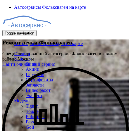
Автосервисы Фольксваген на карте
Toggle navigation
Ремонт печки Фольксваген
Автосервисы Volkswagen на карте
Главная
Специализированный автосервис Фольксваген в каждом
Клиенту
районе Москвы
О нас
Найти ближайший сервис
Акции
Гарантия
Сертификаты
Запчасти
Видео работ
Эксперт
Модели
Tiguan
Touareg
Polo sedan
Passat
Golf