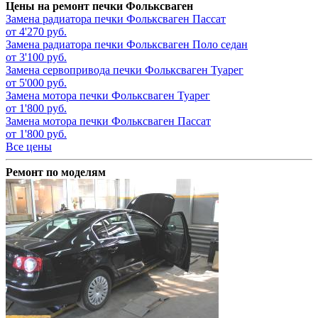
Цены на ремонт печки Фольксваген
Замена радиатора печки
Фольксваген Пассат
от 4'270 руб.
Замена радиатора печки
Фольксваген Поло седан
от 3'100 руб.
Замена сервопривода печки
Фольксваген Туарег
от 5'000 руб.
Замена мотора печки
Фольксваген Туарег
от 1'800 руб.
Замена мотора печки
Фольксваген Пассат
от 1'800 руб.
Все цены
Ремонт по моделям