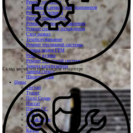
Ремонт подвески
Заправка и ремонт кондиционеров
Ремонт электрики
Ремонт трансмиссии
Ремонт рулевого управления
Ремонт системы охлаждения
Сход развал
Техобслуживание
Ремонт топливной системы
Замена ремня ГРМ
Ремонт кузова
Ремонт тормозной системы
Замена катализатора
Склад запчастей при каждом техцентре
Замена стекол
Шиномонтаж
Цены
Тигуан
Туарег
Поло Седан
Пассат
Пассат СС
Гольф
Гольф Плюс
Джетта
Кадди