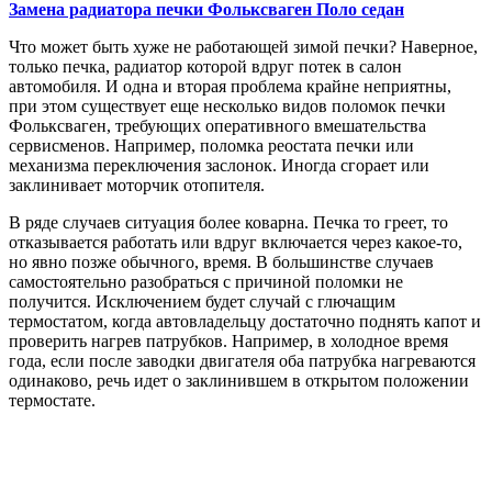
Замена радиатора печки
Фольксваген Поло седан
Что может быть хуже не работающей зимой печки? Наверное,
только печка, радиатор которой вдруг потек в салон
автомобиля. И одна и вторая проблема крайне неприятны,
при этом существует еще несколько видов поломок печки
Фольксваген, требующих оперативного вмешательства
сервисменов. Например, поломка реостата печки или
механизма переключения заслонок. Иногда сгорает или
заклинивает моторчик отопителя.
В ряде случаев ситуация более коварна. Печка то греет, то
отказывается работать или вдруг включается через какое-то,
но явно позже обычного, время. В большинстве случаев
самостоятельно разобраться с причиной поломки не
получится. Исключением будет случай с глючащим
термостатом, когда автовладельцу достаточно поднять капот и
проверить нагрев патрубков. Например, в холодное время
года, если после заводки двигателя оба патрубка нагреваются
одинаково, речь идет о заклинившем в открытом положении
термостате.