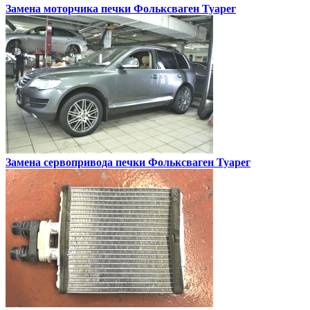
Замена моторчика печки
Фольксваген Туарег
Замена сервопривода печки
Фольксваген Туарег