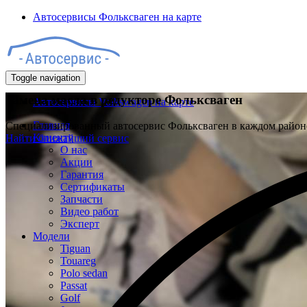
Автосервисы Фольксваген на карте
Toggle navigation
Замена масла в редукторе Фольксваген
Автосервисы Volkswagen на карте
Главная
Специализированный автосервис Фольксваген в каждом райо
Клиенту
Найти ближайший сервис
О нас
Акции
Гарантия
Сертификаты
Запчасти
Видео работ
Эксперт
Модели
Tiguan
Touareg
Polo sedan
Passat
Golf