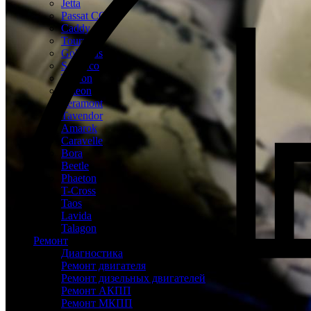
Jetta
Passat CC
Caddy
Touran
Golf Plus
Scirocco
Tayron
Arteon
Teramont
Tavendor
Amarok
Caravelle
Bora
Beetle
Phaeton
T-Cross
Taos
Lavida
Talagon
Ремонт
Диагностика
Ремонт двигателя
Ремонт дизельных двигателей
Ремонт АКПП
Ремонт МКПП