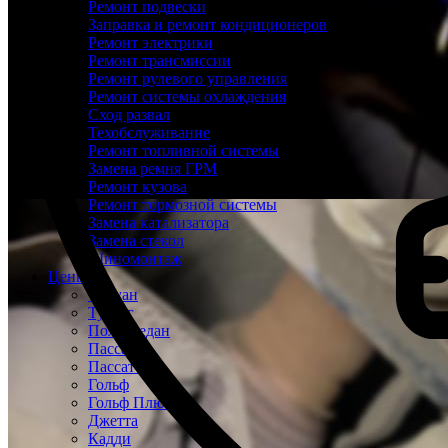
Ремонт подвески
Заправка и ремонт кондиционеров
Ремонт электрики
Ремонт трансмиссии
Ремонт рулевого управления
Ремонт системы охлаждения
Сход развал
Техобслуживание
Ремонт топливной системы
Замена ремня ГРМ
Ремонт кузова
Ремонт тормозной системы
Замена катализатора
Замена стекол
Шиномонтаж
Цены
Тигуан
Туарег
Поло Седан
Пассат
Пассат СС
Гольф
Гольф Плюс
Джетта
Кадди