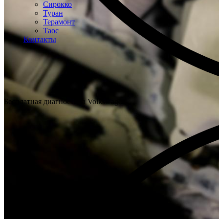
Сирокко
Туран
Терамонт
Таос
Контакты
Бесплатная диагностика Volkswagen