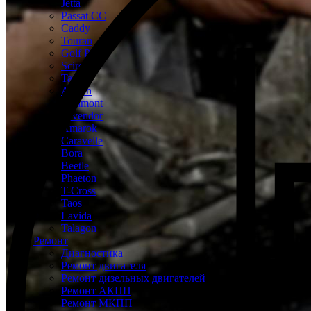
Jetta
Passat CC
Caddy
Touran
Golf Plus
Scirocco
Tayron
Arteon
Teramont
Tavendor
Amarok
Caravelle
Bora
Beetle
Phaeton
T-Cross
Taos
Lavida
Talagon
Ремонт
Диагностика
Ремонт двигателя
Ремонт дизельных двигателей
Ремонт АКПП
Ремонт МКПП