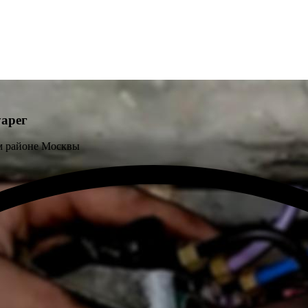
арег
м районе Москвы