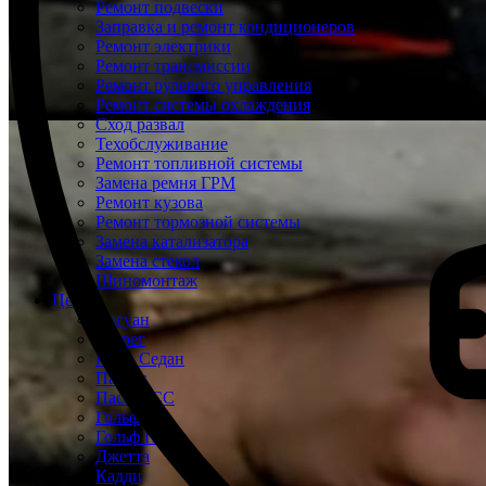
Ремонт подвески
Заправка и ремонт кондиционеров
Ремонт электрики
Ремонт трансмиссии
Ремонт рулевого управления
Ремонт системы охлаждения
Сход развал
Техобслуживание
Ремонт топливной системы
Замена ремня ГРМ
Ремонт кузова
Ремонт тормозной системы
Замена катализатора
Замена стекол
Шиномонтаж
Цены
Тигуан
Туарег
Поло Седан
Пассат
Пассат СС
Гольф
Гольф Плюс
Джетта
Кадди