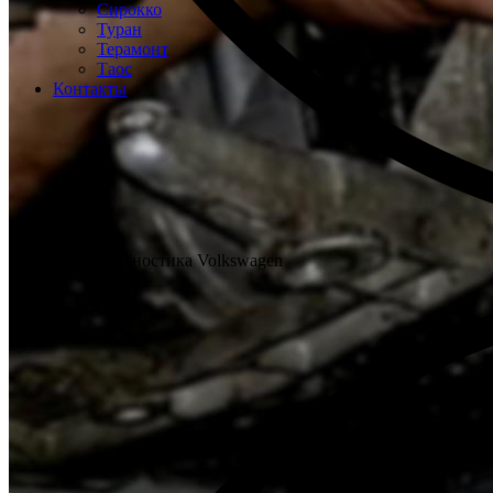
Сирокко
Туран
Терамонт
Таос
Контакты
Бесплатная диагностика Volkswagen