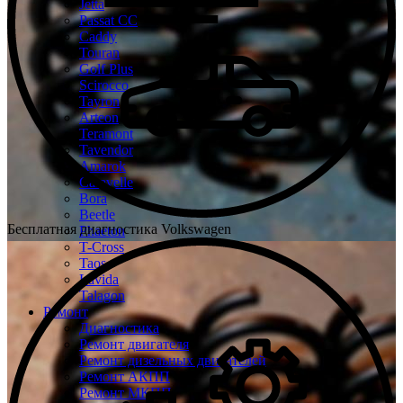
Jetta
Passat CC
Caddy
Touran
Golf Plus
Scirocco
Tayron
Arteon
Teramont
Tavendor
Amarok
Caravelle
Bora
Beetle
Бесплатная диагностика Volkswagen
Phaeton
T-Cross
Taos
Lavida
Talagon
Ремонт
Диагностика
Ремонт двигателя
Ремонт дизельных двигателей
Ремонт АКПП
Ремонт МКПП