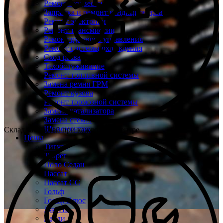
Ремонт подвески
Заправка и ремонт кондиционеров
Ремонт электрики
Ремонт трансмиссии
Ремонт рулевого управления
Ремонт системы охлаждения
Сход развал
Техобслуживание
Ремонт топливной системы
Замена ремня ГРМ
Ремонт кузова
Ремонт тормозной системы
Замена катализатора
Замена стекол
Шиномонтаж
Склад запчастей при каждом техцентре
Цены
Тигуан
Туарег
Поло Седан
Пассат
Пассат СС
Гольф
Гольф Плюс
Джетта
Кадди