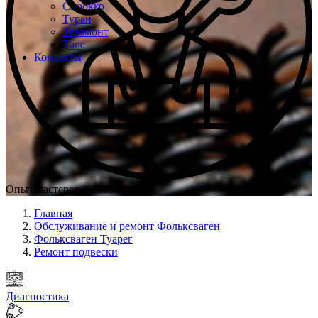
Сирокко
Туран
Терамонт
Таос
Контакты
Опыт мастеров с 2008 г.
Главная
Обслуживание и ремонт Фольксваген
Фольксваген Туарег
Ремонт подвески
Диагностика