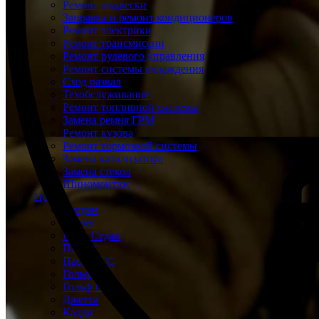
Ремонт подвески
Заправка и ремонт кондиционеров
Ремонт электрики
Ремонт трансмиссии
Ремонт рулевого управления
Ремонт системы охлаждения
Сход развал
Техобслуживание
Ремонт топливной системы
Замена ремня ГРМ
Ремонт кузова
Ремонт тормозной системы
Замена катализатора
Замена стекол
Шиномонтаж
Цены
Тигуан
Туарег
Поло Седан
Пассат
Пассат СС
Гольф
Гольф Плюс
Джетта
Кадди