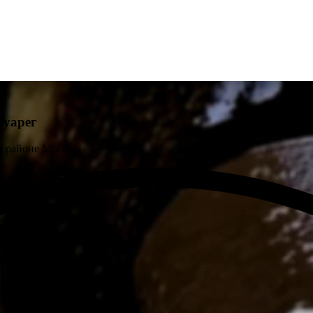
Туарег
м районе Москвы