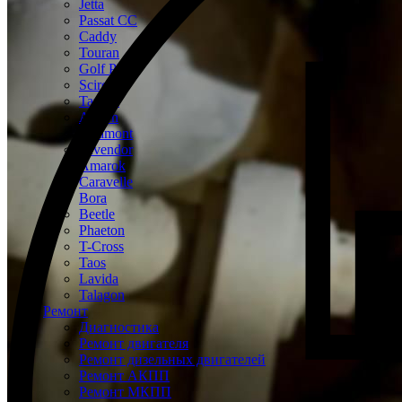
Jetta
Passat CC
Caddy
Touran
Golf Plus
Scirocco
Tayron
Arteon
Teramont
Tavendor
Amarok
Caravelle
Bora
Beetle
Phaeton
T-Cross
Taos
Lavida
Talagon
Ремонт
Диагностика
Ремонт двигателя
Ремонт дизельных двигателей
Ремонт АКПП
Ремонт МКПП