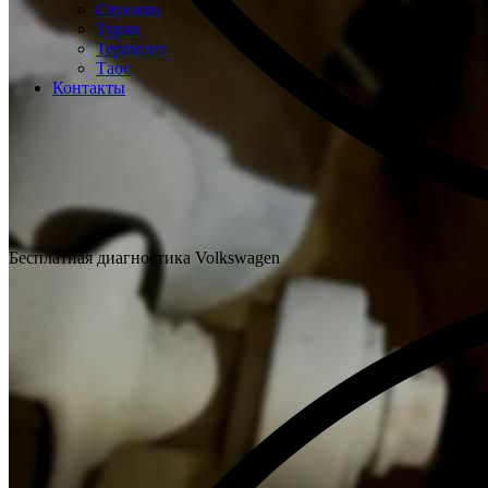
Сирокко
Туран
Терамонт
Таос
Контакты
Бесплатная диагностика Volkswagen