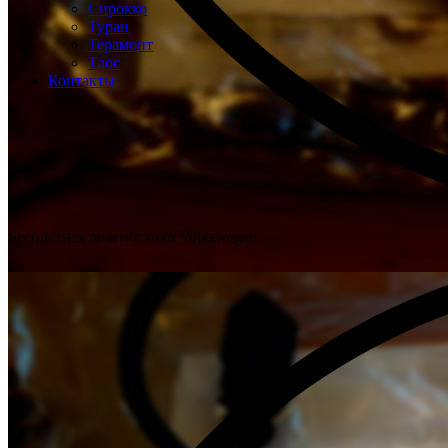
Сирокко
Туран
Терамонт
Таос
Контакты
Бесплатная диагностика Volkswagen