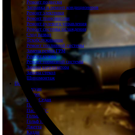
Ремонт подвески
Заправка и ремонт кондиционеров
Ремонт электрики
Ремонт трансмиссии
Ремонт рулевого управления
Ремонт системы охлаждения
Сход развал
Техобслуживание
Ремонт топливной системы
Замена ремня ГРМ
Ремонт кузова
Ремонт тормозной системы
Замена катализатора
Замена стекол
Шиномонтаж
Цены
Тигуан
Туарег
Поло Седан
Пассат
Пассат СС
Гольф
Гольф Плюс
Джетта
Кадди