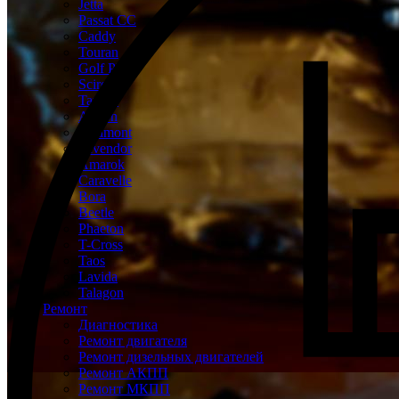
Jetta
Passat CC
Caddy
Touran
Golf Plus
Scirocco
Tayron
Arteon
Teramont
Tavendor
Amarok
Caravelle
Bora
Beetle
Phaeton
T-Cross
Taos
Lavida
Talagon
Ремонт
Диагностика
Ремонт двигателя
Ремонт дизельных двигателей
Ремонт АКПП
Ремонт МКПП