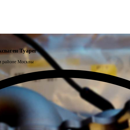
сваген Туарег
м районе Москвы