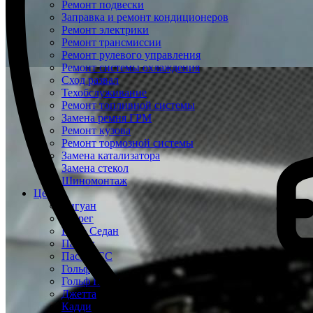
Ремонт подвески
Заправка и ремонт кондиционеров
Ремонт электрики
Ремонт трансмиссии
Ремонт рулевого управления
Ремонт системы охлаждения
Сход развал
Техобслуживание
Ремонт топливной системы
Замена ремня ГРМ
Ремонт кузова
Ремонт тормозной системы
Замена катализатора
Замена стекол
Шиномонтаж
Цены
Тигуан
Туарег
Поло Седан
Пассат
Пассат СС
Гольф
Гольф Плюс
Джетта
Кадди