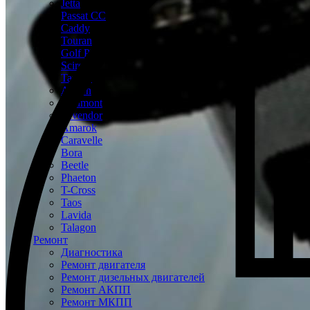
Jetta
Passat CC
Caddy
Touran
Golf Plus
Scirocco
Tayron
Arteon
Teramont
Tavendor
Amarok
Caravelle
Bora
Beetle
Phaeton
T-Cross
Taos
Lavida
Talagon
Ремонт
Диагностика
Ремонт двигателя
Ремонт дизельных двигателей
Ремонт АКПП
Ремонт МКПП