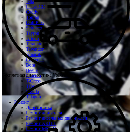
Jetta
Passat CC
Caddy
Touran
Golf Plus
Scirocco
Tayron
Arteon
Teramont
Tavendor
Amarok
Caravelle
Bora
Beetle
Бесплатная диагностика Volkswagen
Phaeton
T-Cross
Taos
Lavida
Talagon
Ремонт
Диагностика
Ремонт двигателя
Ремонт дизельных двигателей
Ремонт АКПП
Ремонт МКПП