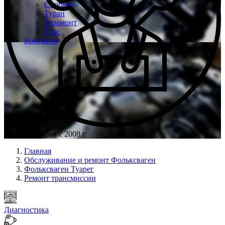
Сирокко
Туран
Терамонт
Таос
Контакты
Опыт мастеров с 2008 г.
Главная
Обслуживание и ремонт Фольксваген
Фольксваген Туарег
Ремонт трансмиссии
Диагностика