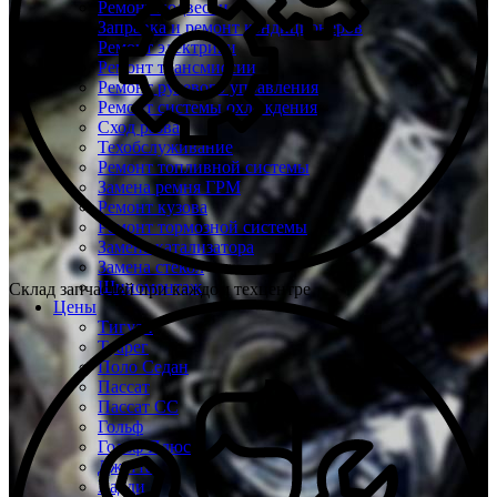
Ремонт подвески
Заправка и ремонт кондиционеров
Ремонт электрики
Ремонт трансмиссии
Ремонт рулевого управления
Ремонт системы охлаждения
Сход развал
Техобслуживание
Ремонт топливной системы
Замена ремня ГРМ
Ремонт кузова
Ремонт тормозной системы
Замена катализатора
Замена стекол
Шиномонтаж
Склад запчастей при каждом техцентре
Цены
Тигуан
Туарег
Поло Седан
Пассат
Пассат СС
Гольф
Гольф Плюс
Джетта
Кадди