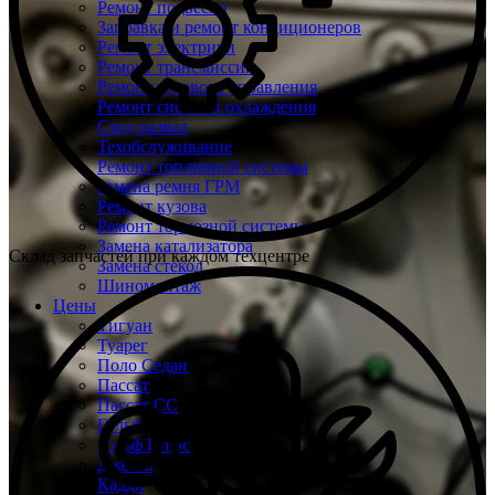
Ремонт подвески
Заправка и ремонт кондиционеров
Ремонт электрики
Ремонт трансмиссии
Ремонт рулевого управления
Ремонт системы охлаждения
Сход развал
Техобслуживание
Ремонт топливной системы
Замена ремня ГРМ
Ремонт кузова
Ремонт тормозной системы
Замена катализатора
Склад запчастей при каждом техцентре
Замена стекол
Шиномонтаж
Цены
Тигуан
Туарег
Поло Седан
Пассат
Пассат СС
Гольф
Гольф Плюс
Джетта
Кадди