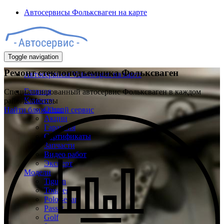
Автосервисы Фольксваген на карте
Toggle navigation
Ремонт стеклоподъемника Фольксваген
Автосервисы Volkswagen на карте
Главная
Специализированный автосервис Фольксваген в каждом
Клиенту
районе Москвы
О нас
Найти ближайший сервис
Акции
Гарантия
Сертификаты
Запчасти
Видео работ
Эксперт
Модели
Tiguan
Touareg
Polo sedan
Passat
Golf