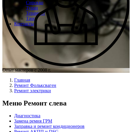
Сирокко
Туран
Терамонт
Таос
Контакты
Опыт мастеров с 2008 г.
Главная
Ремонт Фольксваген
Ремонт электрики
Меню Ремонт слева
Диагностика
Замена ремня ГРМ
Заправка и ремонт кондиционеров
Ремонт АКПП и DSG