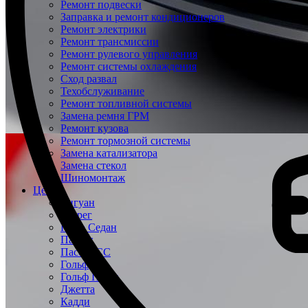
Ремонт подвески
Заправка и ремонт кондиционеров
Ремонт электрики
Ремонт трансмиссии
Ремонт рулевого управления
Ремонт системы охлаждения
Сход развал
Техобслуживание
Ремонт топливной системы
Замена ремня ГРМ
Ремонт кузова
Ремонт тормозной системы
Замена катализатора
Замена стекол
Шиномонтаж
Цены
Тигуан
Туарег
Поло Седан
Пассат
Пассат СС
Гольф
Гольф Плюс
Джетта
Кадди