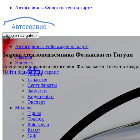
Автосервисы Фольксваген на карте
Toggle navigation
Автосервисы Volkswagen на карте
Замена стеклоподъемника
Фольксваген Тигуан
Главная
Клиенту
Специализированный автосервис Фольксваген Тигуан в кажд
О нас
Найти ближайший сервис
Акции
Гарантия
Сертификаты
Запчасти
Видео работ
Эксперт
Модели
Tiguan
Touareg
Polo sedan
Passat
Golf