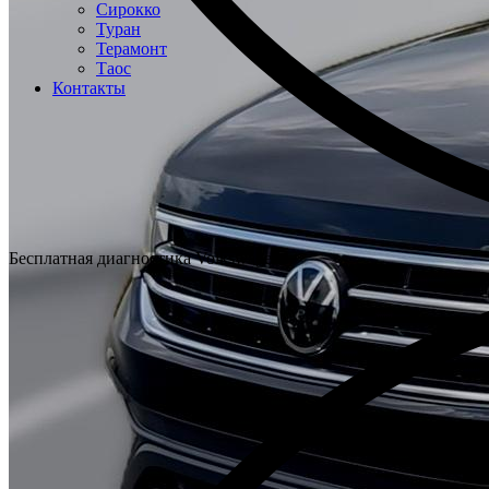
Сирокко
Туран
Терамонт
Таос
Контакты
Бесплатная диагностика Volkswagen