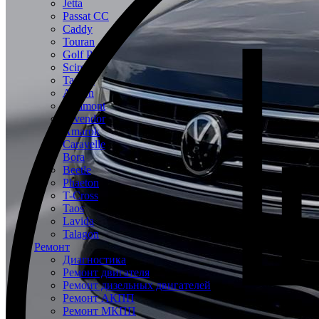
Jetta
Passat CC
Caddy
Touran
Golf Plus
Scirocco
Tayron
Arteon
Teramont
Tavendor
Amarok
Caravelle
Bora
Beetle
Phaeton
T-Cross
Taos
Lavida
Talagon
Ремонт
Диагностика
Ремонт двигателя
Ремонт дизельных двигателей
Ремонт АКПП
Ремонт МКПП