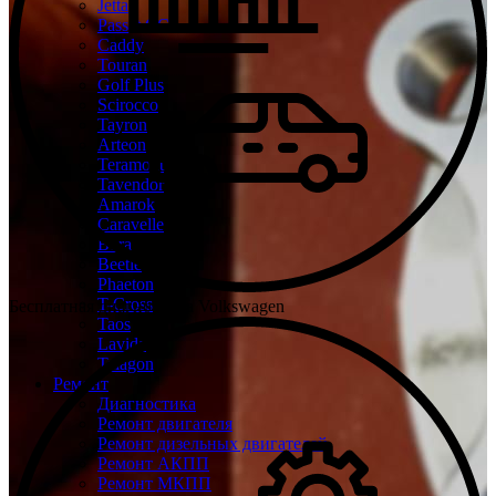
Jetta
Passat CC
Caddy
Touran
Golf Plus
Scirocco
Tayron
Arteon
Teramont
Tavendor
Amarok
Caravelle
Bora
Beetle
Phaeton
T-Cross
Бесплатная диагностика Volkswagen
Taos
Lavida
Talagon
Ремонт
Диагностика
Ремонт двигателя
Ремонт дизельных двигателей
Ремонт АКПП
Ремонт МКПП