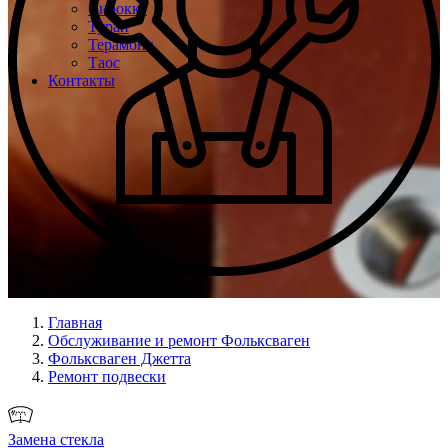
Сирокко
Туран
Терамонт
Таос
Контакты
Опыт мастеров с 2008 г.
Главная
Обслуживание и ремонт Фольксваген
Фольксваген Джетта
Ремонт подвески
Замена стекла