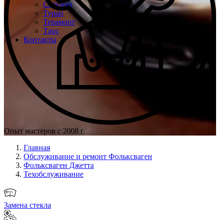
Сирокко
Туран
Терамонт
Таос
Контакты
Опыт мастеров с 2008 г.
Главная
Обслуживание и ремонт Фольксваген
Фольксваген Джетта
Техобслуживание
Замена стекла