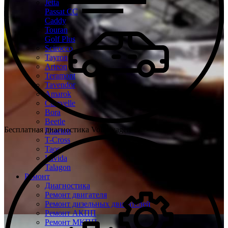
Jetta
Passat CC
Caddy
Touran
Golf Plus
Scirocco
Tayron
Arteon
Teramont
Tavendor
Amarok
Caravelle
Bora
Beetle
Бесплатная диагностика Volkswagen
Phaeton
T-Cross
Taos
Lavida
Talagon
Ремонт
Диагностика
Ремонт двигателя
Ремонт дизельных двигателей
Ремонт АКПП
Ремонт МКПП