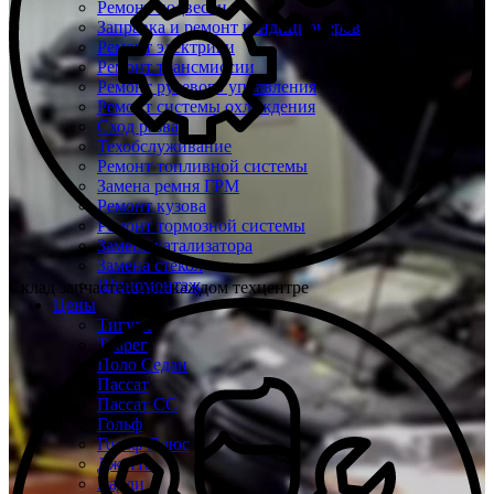
Ремонт подвески
Заправка и ремонт кондиционеров
Ремонт электрики
Ремонт трансмиссии
Ремонт рулевого управления
Ремонт системы охлаждения
Сход развал
Техобслуживание
Ремонт топливной системы
Замена ремня ГРМ
Ремонт кузова
Ремонт тормозной системы
Замена катализатора
Замена стекол
Шиномонтаж
Склад запчастей при каждом техцентре
Цены
Тигуан
Туарег
Поло Седан
Пассат
Пассат СС
Гольф
Гольф Плюс
Джетта
Кадди