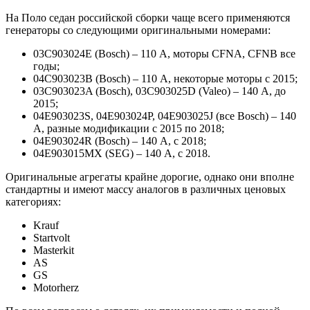
На Поло седан российской сборки чаще всего применяются
генераторы со следующими оригинальными номерами:
03C903024E (Bosch) – 110 А, моторы CFNA, CFNB все
годы;
04C903023B (Bosch) – 110 А, некоторые моторы с 2015;
03C903023A (Bosch), 03C903025D (Valeo) – 140 А, до
2015;
04E903023S, 04E903024P, 04E903025J (все Bosch) – 140
А, разные модификации с 2015 по 2018;
04E903024R (Bosch) – 140 А, с 2018;
04E903015MX (SEG) – 140 А, с 2018.
Оригинальные агрегаты крайне дорогие, однако они вполне
стандартны и имеют массу аналогов в различных ценовых
категориях:
Krauf
Startvolt
Masterkit
AS
GS
Motorherz