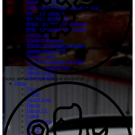
Ремонт подвески
Заправка и ремонт кондиционеров
Ремонт электрики
Ремонт трансмиссии
Ремонт рулевого управления
Ремонт системы охлаждения
Сход развал
Техобслуживание
Ремонт топливной системы
Замена ремня ГРМ
Ремонт кузова
Ремонт тормозной системы
Замена катализатора
Замена стекол
Шиномонтаж
Склад запчастей при каждом техцентре
Цены
Тигуан
Туарег
Поло Седан
Пассат
Пассат СС
Гольф
Гольф Плюс
Джетта
Кадди