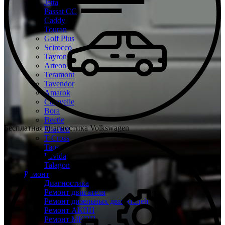
Jetta
Passat CC
Caddy
Touran
Golf Plus
Scirocco
Tayron
Arteon
Teramont
Tavendor
Amarok
Caravelle
Bora
Beetle
Бесплатная диагностика Volkswagen
Phaeton
T-Cross
Taos
Lavida
Talagon
Ремонт
Диагностика
Ремонт двигателя
Ремонт дизельных двигателей
Ремонт АКПП
Ремонт МКПП