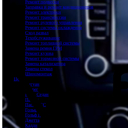
Ремонт подвески
Заправка и ремонт кондиционеров
Ремонт электрики
Ремонт трансмиссии
Ремонт рулевого управления
Ремонт системы охлаждения
Сход развал
Техобслуживание
Ремонт топливной системы
Замена ремня ГРМ
Ремонт кузова
Ремонт тормозной системы
Замена катализатора
Замена стекол
Шиномонтаж
Цены
Тигуан
Туарег
Поло Седан
Пассат
Пассат СС
Гольф
Гольф Плюс
Джетта
Кадди