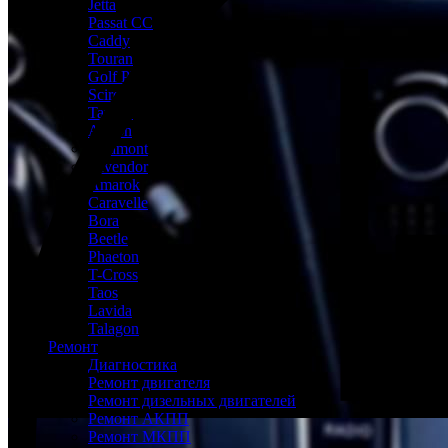
Jetta
Passat CC
Caddy
Touran
Golf Plus
Scirocco
Tayron
Arteon
Teramont
Tavendor
Amarok
Caravelle
Bora
Beetle
Phaeton
T-Cross
Taos
Lavida
Talagon
Ремонт
Диагностика
Ремонт двигателя
Ремонт дизельных двигателей
Ремонт АКПП
Ремонт МКПП