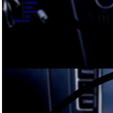
Сирокко
Туран
Терамонт
Таос
Контакты
Бесплатная диагностика Volkswagen