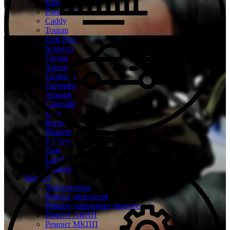
Jetta
Passat CC
Caddy
Touran
Golf Plus
Scirocco
Tayron
Arteon
Teramont
Tavendor
Amarok
Caravelle
Bora
Beetle
Phaeton
T-Cross
Бесплатная диагностика Volkswagen
Taos
Lavida
Talagon
Ремонт
Диагностика
Ремонт двигателя
Ремонт дизельных двигателей
Ремонт АКПП
Ремонт МКПП