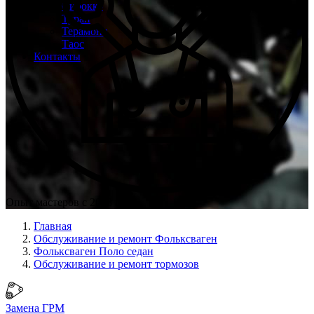
Сирокко
Туран
Терамонт
Таос
Контакты
Опыт мастеров с 2008 г.
Главная
Обслуживание и ремонт Фольксваген
Фольксваген Поло седан
Обслуживание и ремонт тормозов
Замена ГРМ