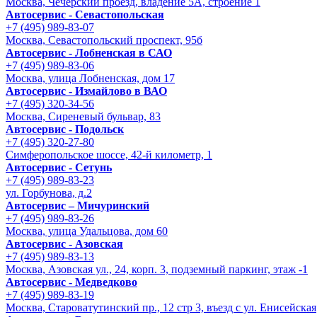
Москва, Чечёрский проезд, владение 5А, строение 1
Автосервис - Cевастопольская
+7 (495) 989-83-07
Москва, Севастопольский проспект, 95б
Автосервис - Лобненская в САО
+7 (495) 989-83-06
Москва, улица Лобненская, дом 17
Автосервис - Измайлово в ВАО
+7 (495) 320-34-56
Москва, Сиреневый бульвар, 83
Автосервис - Подольск
+7 (495) 320-27-80
Симферопольское шоссе, 42-й километр, 1
Автосервис - Сетунь
+7 (495) 989-83-23
ул. Горбунова, д.2
Автосервис – Мичуринский
+7 (495) 989-83-26
Москва, улица Удальцова, дом 60
Автосервис - Азовская
+7 (495) 989-83-13
Москва, Азовская ул., 24, корп. 3, подземный паркинг, этаж -1
Автосервис - Медведково
+7 (495) 989-83-19
Москва, Староватутинский пр., 12 стр 3, въезд с ул. Енисейская