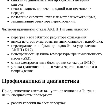
снижение динамики из-за пробуксовок во время
разгона,
невозможность включения одной или нескольких
передач,
появление скрежета, гула или металлического шума,
заклинивание селектора переключений.
Частыми причинами отказа АКПП Тигуана являются:
перегрев из-за забитого радиатора охлаждения,
выход из строя электромагнитных клапанов гидроблока,
перетирание или обрыв проводов блока управления
АКПП (J217),
неисправность датчика температуры трансмиссионного
масла (G93),
отказ электромагнита блокировки селектора (N110),
утечка трансмиссионного масла через неплотности и
повреждения.
Профилактика и диагностика
При диагностике «автомата», установленного на Тигуан,
наши специалисты проверяют:
работу коробки на всех передачах,