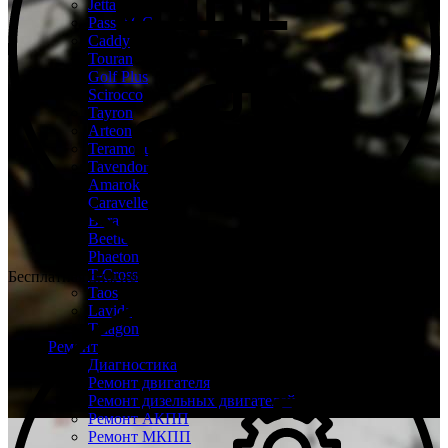
Jetta
Passat CC
Caddy
Touran
Golf Plus
Scirocco
Tayron
Arteon
Teramont
Tavendor
Amarok
Caravelle
Bora
Beetle
Phaeton
T-Cross
Бесплатная диагностика Volkswagen
Taos
Lavida
Talagon
Ремонт
Диагностика
Ремонт двигателя
Ремонт дизельных двигателей
Ремонт АКПП
Ремонт МКПП