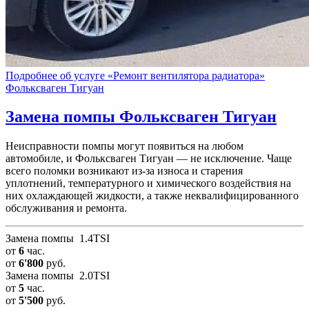
Подробнее об услуге «Ремонт вентилятора радиатора»
Фольксваген Тигуан
Замена помпы
Фольксваген Тигуан
Неисправности помпы могут появиться на любом
автомобиле, и Фольксваген Тигуан — не исключение. Чаще
всего поломки возникают из-за износа и старения
уплотнений, температурного и химического воздействия на
них охлаждающей жидкости, а также неквалифицированного
обслуживания и ремонта.
Замена помпы 1.4TSI
от
6
час.
от
6'800
руб.
Замена помпы 2.0TSI
от
5
час.
от
5'500
руб.