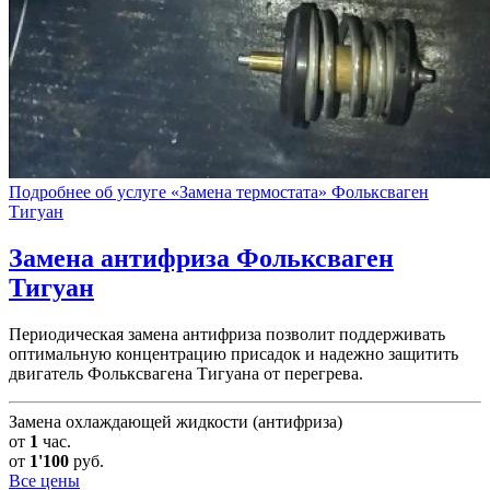
Подробнее об услуге «Замена термостата» Фольксваген
Тигуан
Замена антифриза
Фольксваген
Тигуан
Периодическая замена антифриза позволит поддерживать
оптимальную концентрацию присадок и надежно защитить
двигатель Фольксвагена Тигуана от перегрева.
Замена охлаждающей жидкости (антифриза)
от
1
час.
от
1'100
руб.
Все цены