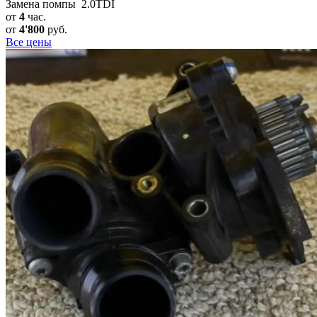
Замена помпы 2.0TDI
от
4
час.
от
4'800
руб.
Все цены