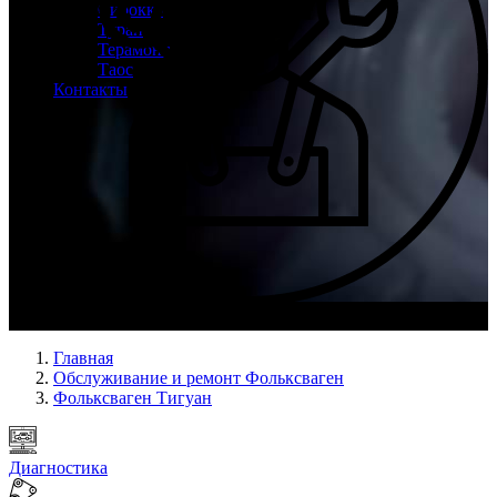
Сирокко
Туран
Терамонт
Таос
Контакты
Опыт мастеров с 2008 г.
Главная
Обслуживание и ремонт Фольксваген
Фольксваген Тигуан
Диагностика