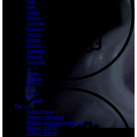
Jetta
Passat CC
Caddy
Touran
Golf Plus
Scirocco
Tayron
Arteon
Teramont
Tavendor
Amarok
Caravelle
Bora
Beetle
Phaeton
T-Cross
Бесплатная диагностика Volkswagen
Taos
Lavida
Talagon
Ремонт
Диагностика
Ремонт двигателя
Ремонт дизельных двигателей
Ремонт АКПП
Ремонт МКПП