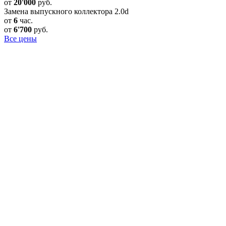
от
20'000
руб.
Замена выпускного коллектора 2.0d
от
6
час.
от
6'700
руб.
Все цены