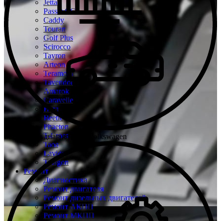
Jetta
Passat CC
Caddy
Touran
Golf Plus
Scirocco
Tayron
Arteon
Teramont
Tavendor
Amarok
Caravelle
Bora
Beetle
Phaeton
T-Cross
Бесплатная диагностика Volkswagen
Taos
Lavida
Talagon
Ремонт
Диагностика
Ремонт двигателя
Ремонт дизельных двигателей
Ремонт АКПП
Ремонт МКПП