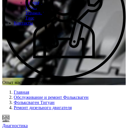
Сирокко
Туран
Терамонт
Таос
Контакты
Опыт мастеров с 2008 г.
Главная
Обслуживание и ремонт Фольксваген
Фольксваген Тигуан
Ремонт дизельного двигателя
Диагностика