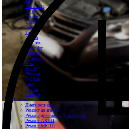
Jetta
Passat CC
Caddy
Touran
Golf Plus
Scirocco
Tayron
Arteon
Teramont
Tavendor
Amarok
Caravelle
Bora
Beetle
Phaeton
T-Cross
Taos
Lavida
Talagon
Ремонт
Диагностика
Ремонт двигателя
Ремонт дизельных двигателей
Ремонт АКПП
Ремонт МКПП