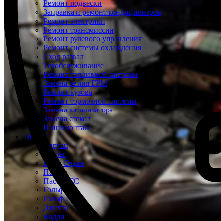
Ремонт подвески
Заправка и ремонт кондиционеров
Ремонт электрики
Ремонт трансмиссии
Ремонт рулевого управления
Ремонт системы охлаждения
Сход развал
Техобслуживание
Ремонт топливной системы
Замена ремня ГРМ
Ремонт кузова
Ремонт тормозной системы
Замена катализатора
Замена стекол
Шиномонтаж
Цены
Тигуан
Туарег
Поло Седан
Пассат
Пассат СС
Гольф
Гольф Плюс
Джетта
Кадди