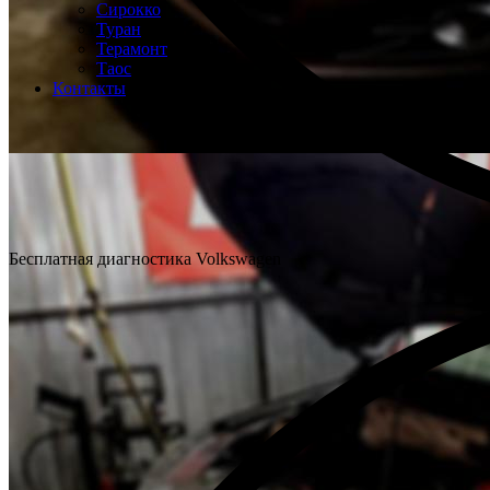
Сирокко
Туран
Терамонт
Таос
Контакты
Бесплатная диагностика Volkswagen