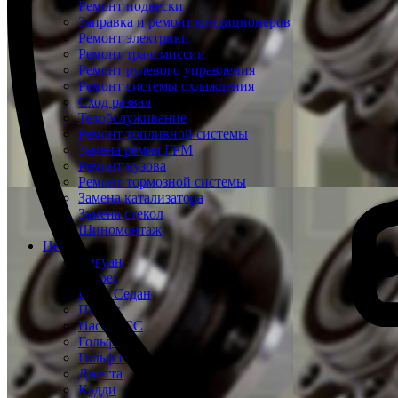
Ремонт подвески
Заправка и ремонт кондиционеров
Ремонт электрики
Ремонт трансмиссии
Ремонт рулевого управления
Ремонт системы охлаждения
Сход развал
Техобслуживание
Ремонт топливной системы
Замена ремня ГРМ
Ремонт кузова
Ремонт тормозной системы
Замена катализатора
Замена стекол
Шиномонтаж
Цены
Тигуан
Туарег
Поло Седан
Пассат
Пассат СС
Гольф
Гольф Плюс
Джетта
Кадди