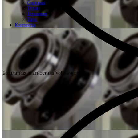
Сирокко
Туран
Терамонт
Таос
Контакты
Бесплатная диагностика Volkswagen