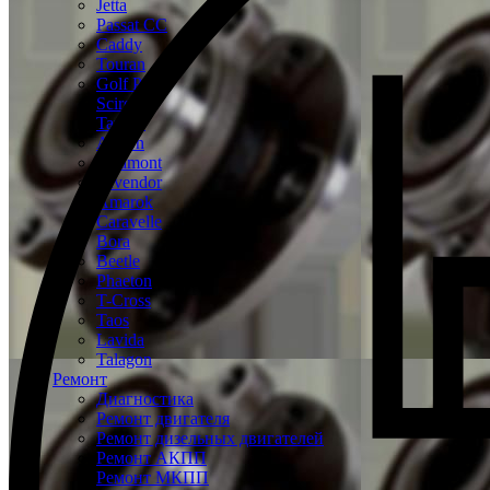
Jetta
Passat CC
Caddy
Touran
Golf Plus
Scirocco
Tayron
Arteon
Teramont
Tavendor
Amarok
Caravelle
Bora
Beetle
Phaeton
T-Cross
Taos
Lavida
Talagon
Ремонт
Диагностика
Ремонт двигателя
Ремонт дизельных двигателей
Ремонт АКПП
Ремонт МКПП