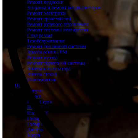
Ремонт подвески
Заправка и ремонт кондиционеров
Ремонт электрики
Ремонт трансмиссии
Ремонт рулевого управления
Ремонт системы охлаждения
Сход развал
Техобслуживание
Ремонт топливной системы
Замена ремня ГРМ
Ремонт кузова
Ремонт тормозной системы
Замена катализатора
Замена стекол
Шиномонтаж
Цены
Тигуан
Туарег
Поло Седан
Пассат
Пассат СС
Гольф
Гольф Плюс
Джетта
Кадди