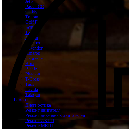
Jetta
Passat CC
Caddy
Touran
Golf Plus
Scirocco
Tayron
Arteon
Teramont
Tavendor
Amarok
Caravelle
Bora
Beetle
Phaeton
T-Cross
Taos
Lavida
Talagon
Ремонт
Диагностика
Ремонт двигателя
Ремонт дизельных двигателей
Ремонт АКПП
Ремонт МКПП